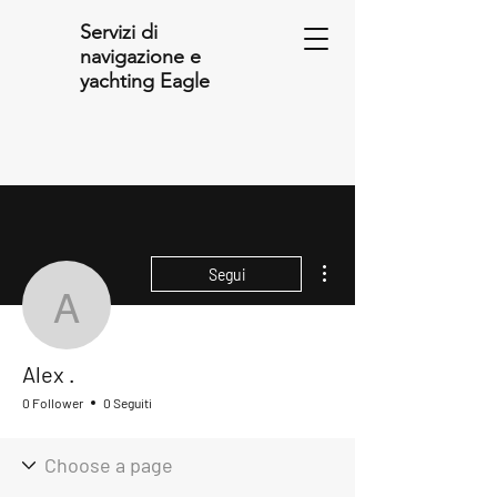
Servizi di
navigazione e
yachting Eagle
Altre azioni
Segui
Alex .
Alex .
0 Follower
0 Seguiti