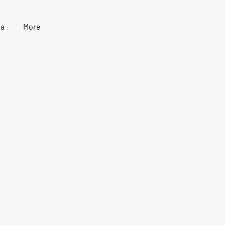
ia
More