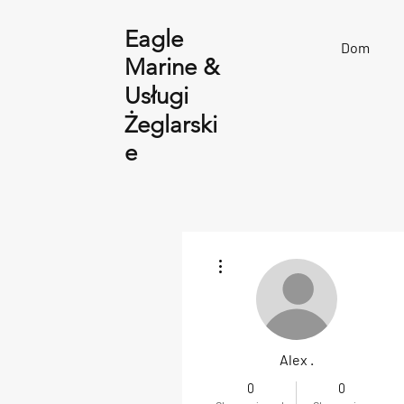
Eagle
Dom
Marine &
Usługi
Żeglarski
e
Więcej działań
Alex .
0
0