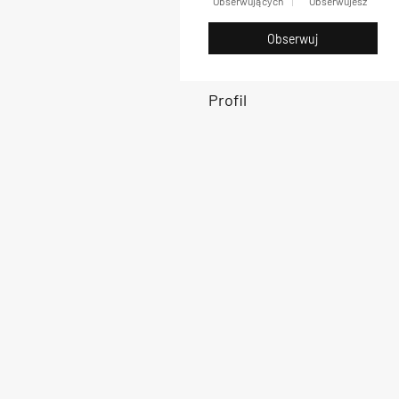
Obserwujących
Obserwujesz
Obserwuj
Profil