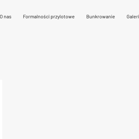
O nas
Formalności przylotowe
Bunkrowanie
Galer