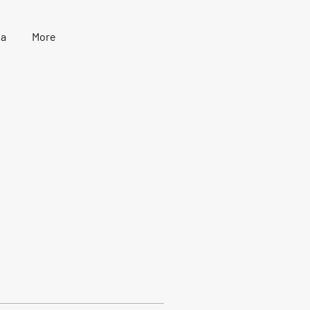
ia
More