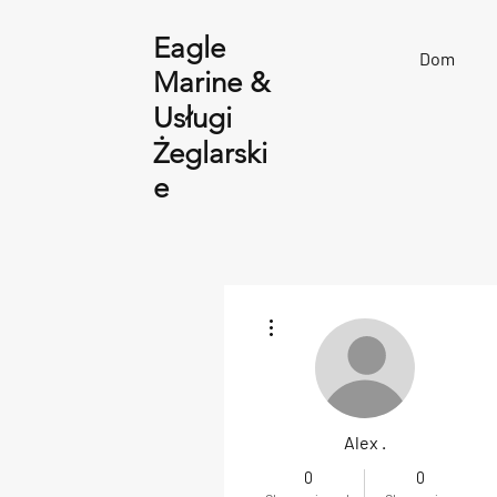
Eagle
Dom
Marine &
Usługi
Żeglarski
e
Więcej działań
Alex .
0
0