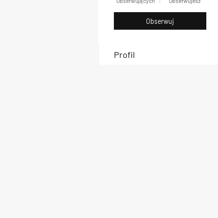
Obserwujących
Obserwujesz
Obserwuj
Profil